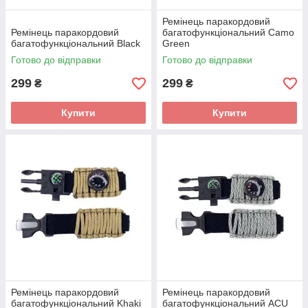
Ремінець паракордовий
Ремінець паракордовий
багатофункціональний Camo
багатофункціональний Black
Green
Готово до відправки
Готово до відправки
299
299
₴
₴
Купити
Купити
Ремінець паракордовий
Ремінець паракордовий
багатофункціональний Khaki
багатофункціональний ACU