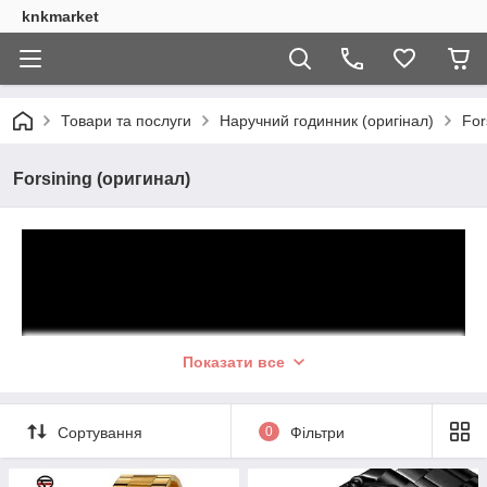
knkmarket
Товари та послуги
Наручний годинник (оригінал)
For
Forsining (оригинал)
Показати все
Сортування
0
Фільтри