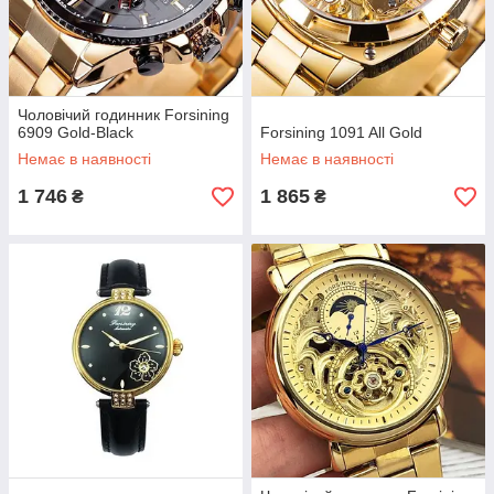
Чоловічий годинник Forsining
6909 Gold-Black
Forsining 1091 All Gold
Немає в наявності
Немає в наявності
1 746
1 865
₴
₴