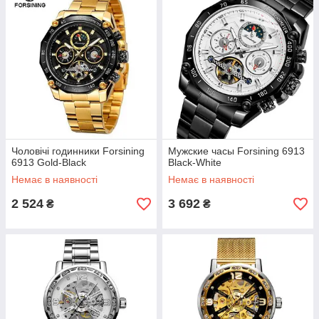
Чоловічі годинники Forsining
Мужские часы Forsining 6913
6913 Gold-Black
Black-White
Немає в наявності
Немає в наявності
2 524
3 692
₴
₴