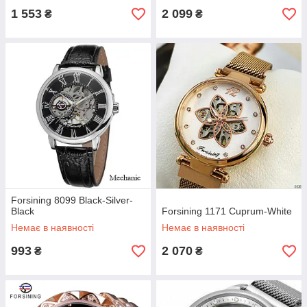
1 553
2 099
₴
₴
Forsining 8099 Black-Silver-
Black
Forsining 1171 Cuprum-White
Немає в наявності
Немає в наявності
993
2 070
₴
₴