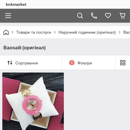
knkmarket
Товари та послуги
Наручний годинник (оригінал)
Bao
Baosaili (оригінал)
Сортування
0
Фільтри