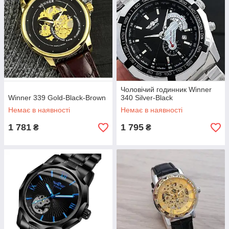
Чоловічий годинник Winner
Winner 339 Gold-Black-Brown
340 Silver-Black
Немає в наявності
Немає в наявності
1 781
1 795
₴
₴