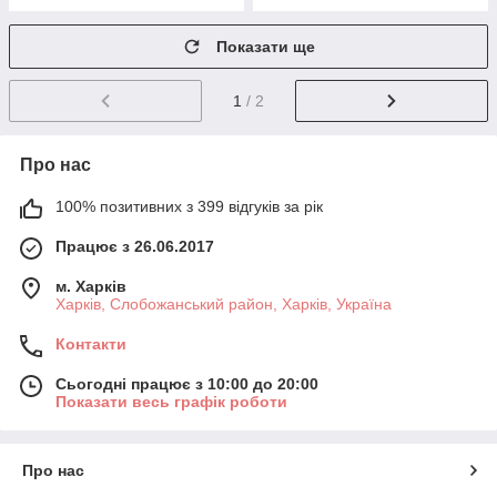
Показати ще
1
/ 2
Про нас
100% позитивних з 399 відгуків за рік
Працює з 26.06.2017
м. Харків
Харків, Слобожанський район, Харків, Україна
Контакти
Сьогодні працює з 10:00 до 20:00
Показати весь графік роботи
Про нас