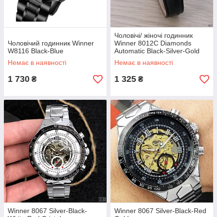
Чоловічі/ жіночі годинник
Чоловічий годинник Winner
Winner 8012C Diamonds
W8116 Black-Blue
Automatic Black-Silver-Gold
Немає в наявності
Немає в наявності
1 730
1 325
₴
₴
Winner 8067 Silver-Black-
Winner 8067 Silver-Black-Red