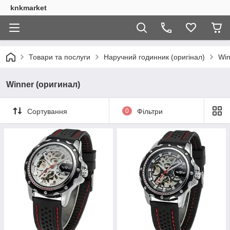
knkmarket
Товари та послуги
Наручний годинник (оригінал)
Win
Winner (оригинал)
Сортування
0
Фільтри