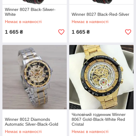
Winner 8027 Black-Silwer-
White
Winner 8027 Black-Red-Silver
Немає в наявності
Немає в наявності
1 665
1 665
₴
₴
Чоловічий годинник Winner
Winner 8012 Diamonds
8067 Gold-Black-White Red
Automatic Silver-Black-Gold
Cristal
Немає в наявності
Немає в наявності