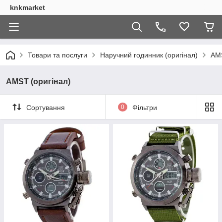
knkmarket
Товари та послуги
Наручний годинник (оригінал)
AMS
AMST (оригінал)
Сортування
0
Фільтри