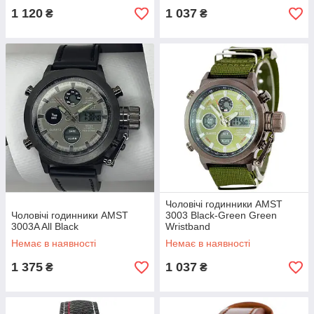
1 120
1 037
₴
₴
Чоловічі годинники AMST
Чоловічі годинники AMST
3003 Black-Green Green
3003A All Black
Wristband
Немає в наявності
Немає в наявності
1 375
1 037
₴
₴