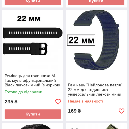
Купити
Купити
Ремінець для годинника M-
Tac мультифункціональний
Black легкознімний (з чорною
Ремінець "Нейлонова петля"
пряжкою)
22 мм для годинника
Готово до відправки
універсальний легкознімний
Green
235
Немає в наявності
₴
169
₴
Купити