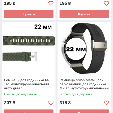
195
195
₴
₴
Купити
Купити
Ремінець для годинника M-
Ремінець Nylon Metal Lock
Tac мультифункціональний
легкознімний для годинника
army green
M-Tac мультифункціональний
22 мм Black
Готово до відправки
Готово до відправки
207
315
₴
₴