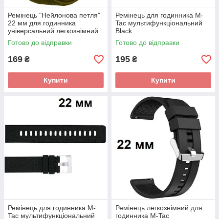
Ремінець "Нейлонова петля"
Ремінець для годинника M-
22 мм для годинника
Tac мультифункціональний
універсальний легкознімний
Black
Олива
Готово до відправки
Готово до відправки
169
195
₴
₴
Купити
Купити
Ремінець для годинника M-
Ремінець легкознімний для
Tac мультифункціональний
годинника M-Tac