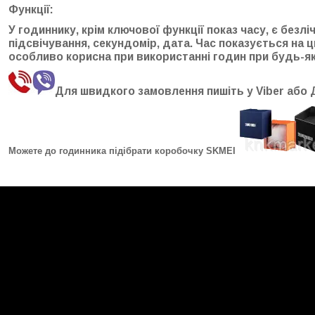
Функції:
У годиннику, крім ключової функції показ часу, є безл
підсвічування, секундомір, дата. Час показується на ц
особливо корисна при використанні годин при будь-яко
Для швидкого замовлення пишіть у Viber або 
Можете до годинника підібрати коробочку SKMEI