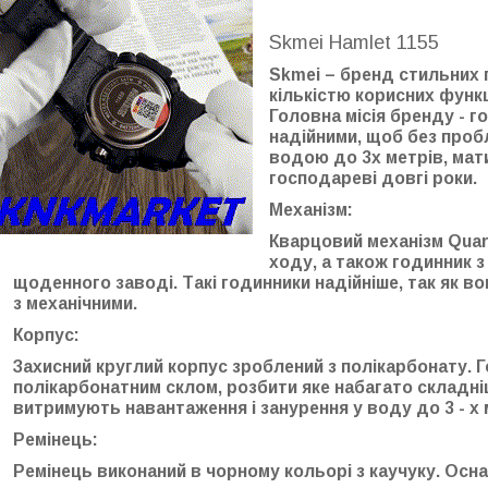
Skmei Hamlet 1155
Skmei – бренд стильних 
кількістю корисних функц
Головна місія бренду - г
надійними, щоб без проб
водою до 3х метрів, мат
господареві довгі роки.
Механізм:
Кварцовий механізм Quar
ходу, а також годинник 
щоденного заводі. Такі годинники надійніше, так як во
з механічними.
Корпус:
Захисний круглий корпус зроблений з полікарбонату. 
полікарбонатним склом, розбити яке набагато складніш
витримують навантаження і занурення у воду до 3 - х 
Ремінець:
Ремінець виконаний в чорному кольорі з каучуку. Осн