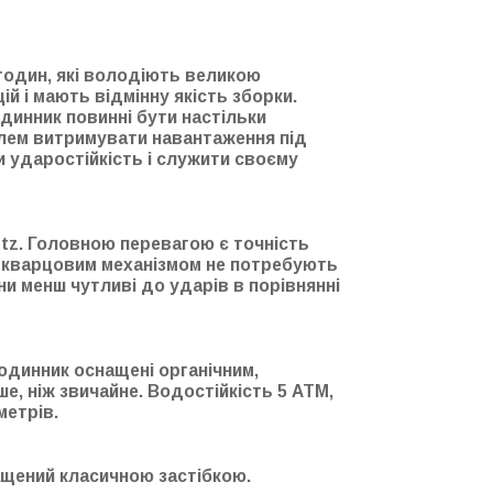
годин, які володіють великою
ій і мають відмінну якість зборки.
одинник повинні бути настільки
лем витримувати навантаження під
и ударостійкість і служити своєму
tz. Головною перевагою є точність
з кварцовим механізмом не потребують
ни менш чутливі до ударів в порівнянні
Годинник оснащені органічним,
е, ніж звичайне. Водостійкість 5 АТМ,
метрів.
ащений класичною застібкою.