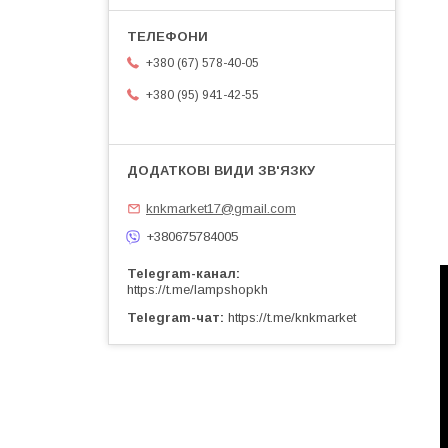
+380 (67) 578-40-05
+380 (95) 941-42-55
knkmarket17@gmail.com
+380675784005
Telegram-канал
https://t.me/lampshopkh
Telegram-чат
https://t.me/knkmarket