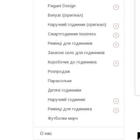
Pagani Design
Benyar ((оригінал)
Наручний годинник (оригінал)
Смартгодинник business
Ремінці для годинників
Захисне скло для годинників
Коробочки до годинника
Розпродаж
Парасольки
Дитячі годинники
Наручний годинник
Ремінці для годинника
Футболки мерч
О нас