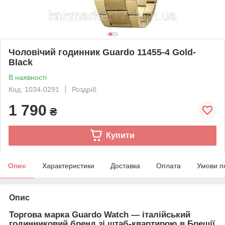
Чоловічий годинник Guardo 11455-4 Gold-
Black
В наявності
Код: 1034-0291
Роздріб
1 790
₴
Купити
Опис
Характеристики
Доставка
Оплата
Умови п
Опис
Торгова марка Guardo Watch — італійський
годинниковий бренд зі штаб-квартирою в Брешії