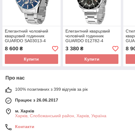
Елегантний чоловічий
Елегантний кварцовий
Стил
кварцовий годинник
чоловічий годинник
квар
GUARDO SA03013-4
GUARDO 012782-4
GUA
8 600
3 380
8 9
₴
₴
Купити
Купити
Про нас
100% позитивних з 399 відгуків за рік
Працює з 26.06.2017
м. Харків
Харків, Слобожанський район, Харків, Україна
Контакти