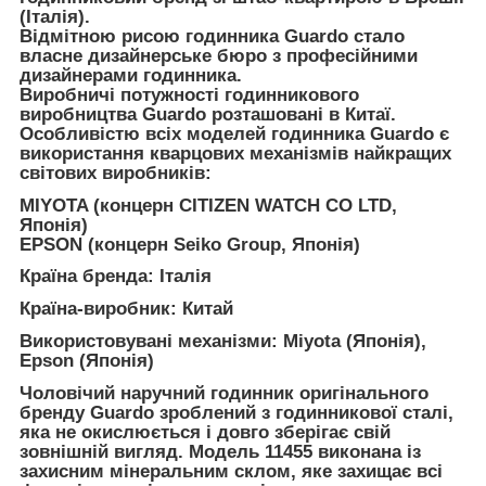
(Італія).
Відмітною рисою годинника Guardo стало
власне дизайнерське бюро з професійними
дизайнерами годинника.
Виробничі потужності годинникового
виробництва Guardo розташовані в Китаї.
Особливістю всіх моделей годинника Guardo є
використання кварцових механізмів найкращих
світових виробників:
MIYOTA (концерн CITIZEN WATCH CO LTD,
Японія)
EPSON (концерн Seiko Group, Японія)
Країна бренда:
Італія
Країна-виробник:
Китай
Використовувані механізми:
Miyota (Японія),
Epson (Японія)
Чоловічий наручний годинник оригінального
бренду Guardo зроблений з годинникової сталі,
яка не окислюється і довго зберігає свій
зовнішній вигляд. Модель 11455 виконана із
захисним мінеральним склом, яке захищає всі