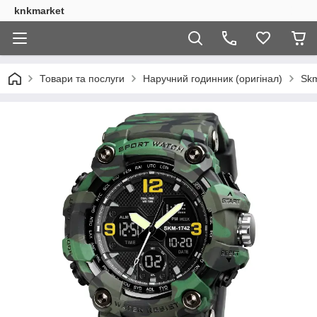
knkmarket
Товари та послуги
Наручний годинник (оригінал)
Skm