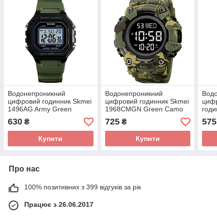
Водонепроникний
Водонепроникний
Водо
цифровий годинник Skmei
цифровий годинник Skmei
циф
1496AG Army Green
1968CMGN Green Camo
годи
Army
630
725
575
₴
₴
Купити
Купити
Про нас
100% позитивних з 399 відгуків за рік
Працює з 26.06.2017