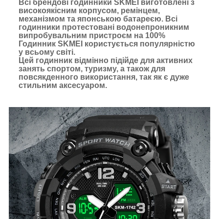
Всі брендові годинники SKMEI виготовлені з
високоякісним корпусом, ремінцем,
механізмом та японською батареєю. Всі
годинники протестовані водонепроникним
випробувальним пристроєм на 100%
Годинник SKMEI користується популярністю
у всьому світі.
Цей годинник відмінно підійде для активних
занять спортом, туризму, а також для
повсякденного використання, так як є дуже
стильним аксесуаром.