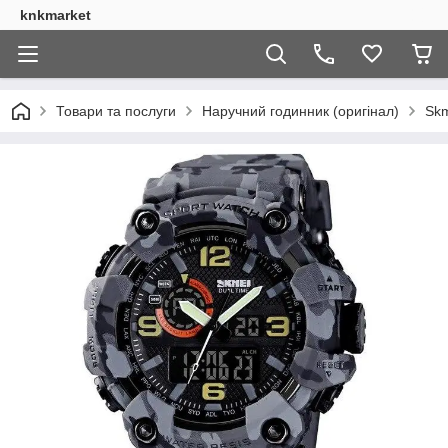
knkmarket
Товари та послуги
Наручний годинник (оригінал)
Skm