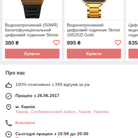
Водонепроникний (50WR)
Водонепроникний
Циф
багатофункціональний
цифровий годинник Skmei
вод
цифровий годинник Skmei
1852GD Gold
годи
1412GD Gold
Gold
380
995
835
₴
₴
Купити
Купити
Про нас
100% позитивних з 399 відгуків за рік
Працює з 26.06.2017
м. Харків
Харків, Слобожанський район, Харків, Україна
Контакти
Сьогодні працює з 10:00 до 20:00