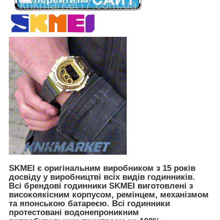
SKMEI є оригінальним виробником з 15 років
досвіду у виробництві всіх видів годинників.
Всі брендові годинники SKMEI виготовлені з
високоякісним корпусом, ремінцем, механізмом
та японською батареєю. Всі годинники
протестовані водонепроникним