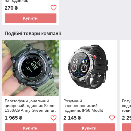
на годинник
270
₴
Купити
Подібні товари компанії
Багатофункціональний
Розумний
Роз
цифровий годинник Skmei
водонепроникний
вод
1358AG Army Green Smart
годинник IP68 Modfit
годи
Watch Compass
Sniper Black-Silver з
окси
1 965
2 145
2 2
₴
₴
оксиметром і тонометром
Modf
Купити
Купити