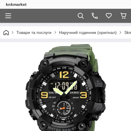
knkmarket
Товари та послуги
Наручний годинник (оригінал)
Skm