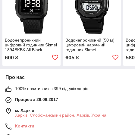
Водонепроникний
Водонепроникний (50 м)
Водо
цифровий годинник Skmei
цифровий наручний
циф
1894BKBK All Black
годинник Skmei
годи
1821BKWT Black-White
Blac
600
605
580
₴
₴
Про нас
100% позитивних з 399 відгуків за рік
Працює з 26.06.2017
м. Харків
Харків, Слобожанський район, Харків, Україна
Контакти