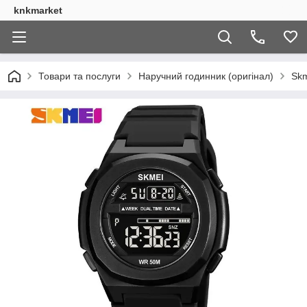
knkmarket
Товари та послуги
Наручний годинник (оригінал)
Skm