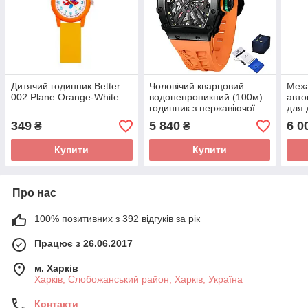
Дитячий годинник Better
Чоловічий кварцовий
Меха
002 Plane Orange-White
водонепроникний (100м)
авто
годинник з нержавіючої
для 
сталі Pagani Design PD-
Paga
349
5 840
6 0
₴
₴
1738 Black-Orange
Silv
Купити
Купити
Про нас
100% позитивних з 392 відгуків за рік
Працює з 26.06.2017
м. Харків
Харків, Слобожанський район, Харків, Україна
Контакти