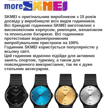
SKMEI є оригінальним виробником з 15 років
досвіду у виробництві всіх видів годинників.
Всі брендові годинники SKMEI виготовлені з
високоякісним корпусом, ремінцем, механізмом
та японською батареєю. Всі годинники
протестовані водонепроникним
випробувальним пристроєм на 100%
Годинник SKMEI користується популярністю у
всьому світі.
Цей годинник відмінно підійде для активних
занять спортом, туризму, а також для
повсякденного використання, так як є дуже
стильним аксесуаром.