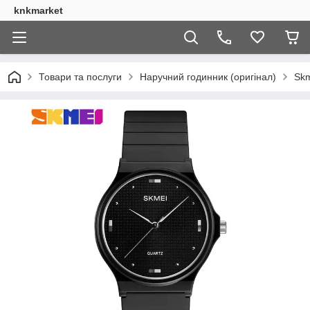
knkmarket
Товари та послуги
Наручний годинник (оригінал)
Skm