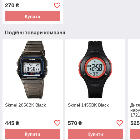
270
₴
Купити
Подібні товари компанії
Skmei 2056BK Black
Skmei 1455BK Black
Дитя
нару
1721
445
570
525
₴
₴
Купити
Купити