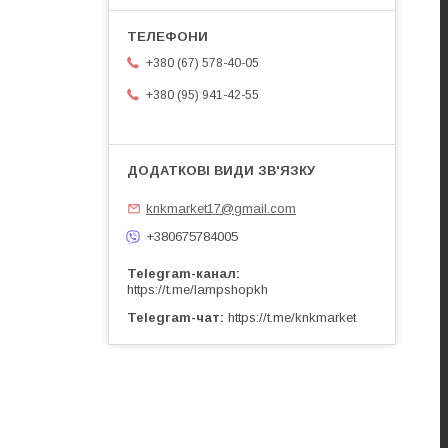
+380 (67) 578-40-05
+380 (95) 941-42-55
knkmarket17@gmail.com
+380675784005
Telegram-канал
https://t.me/lampshopkh
Telegram-чат
https://t.me/knkmarket