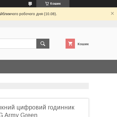
Кошик
айближчого робочого дня (10.08).
Кошик
кний цифровий годинник
G Army Green