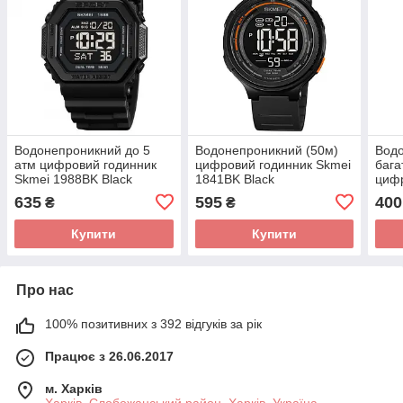
Водонепроникний до 5
Водонепроникний (50м)
Вод
атм цифровий годинник
цифровий годинник Skmei
бага
Skmei 1988BK Black
1841BK Black
цифр
1412
635
595
400
₴
₴
Купити
Купити
Про нас
100% позитивних з 392 відгуків за рік
Працює з 26.06.2017
м. Харків
Харків, Слобожанський район, Харків, Україна