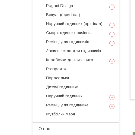
Pagani Design
Benyar ((оригінал)
Наручний годинник (оригінал)
Смартгодинник business
Ремінці для годинників
Захисне скло для годинників
Коробочки до годинника
Розпродаж
Парасольки
Дитячі годинники
Наручний годинник
Ремінці для годинника
Футболки мерч
О нас