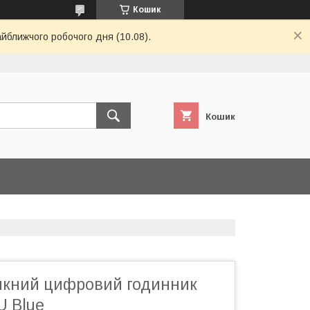
Кошик
айближчого робочого дня (10.08).
Кошик
кний цифровий годинник
U Blue