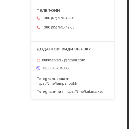
+380 (67) 578-40-05
+380 (95) 941-42-55
knkmarket17@gmail.com
+380675784005
Telegram-канал
https://t.me/lampshopkh
Telegram-чат
https://t.me/knkmarket