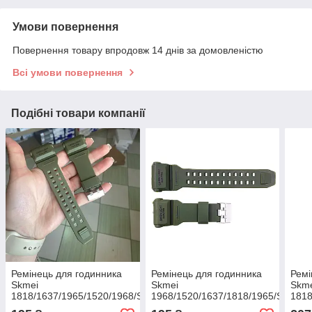
Умови повернення
Повернення товару впродовж 14 днів за домовленістю
Всі умови повернення
Подібні товари компанії
Ремінець для годинника
Ремінець для годинника
Ремі
Skmei
Skmei
Skm
1818/1637/1965/1520/1968/S231,
1968/1520/1637/1818/1965/S231,
1818
Patriot, Awarder
Patriot 001/002/003/004
Patr