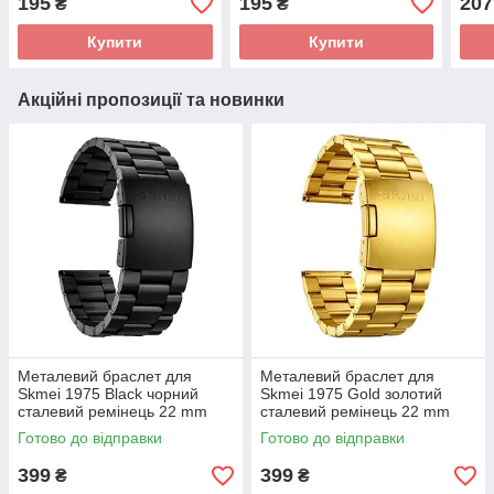
195
195
207
₴
₴
001/002/003/004 Army
Army Green
camo
green
Купити
Купити
Акційні пропозиції та новинки
Металевий браслет для
Металевий браслет для
Skmei 1975 Black чорний
Skmei 1975 Gold золотий
сталевий ремінець 22 mm
сталевий ремінець 22 mm
Готово до відправки
Готово до відправки
399
399
₴
₴