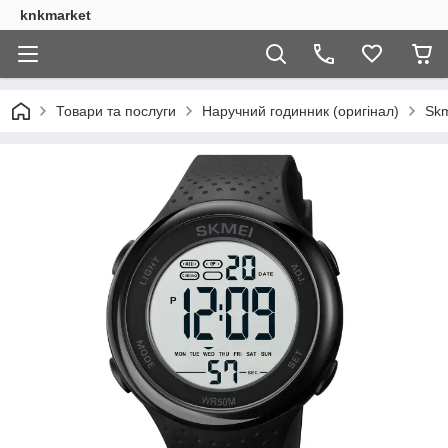
knkmarket
Товари та послуги
Наручний годинник (оригінал)
Skm