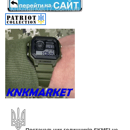
Постачальник годинників SKMEI не