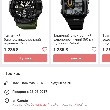
Тактичний
Тактичний електронний
Такт
багатофункціональний
водонепроникний (50 м)
водо
годинник Patriot
годинник Patriot
годи
004AGUASI Тризуб срібло
010BKUAGD Тризуб
002A
1 285
1 285
1 2
₴
₴
Зелені + Коробка
золото Чорні + Коробка
Зеле
Купити
Купити
Про нас
100% позитивних з 399 відгуків за рік
Працює з 26.06.2017
м. Харків
Харків, Слобожанський район, Харків, Україна