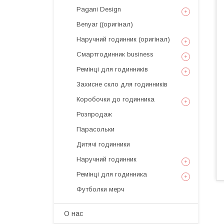
Pagani Design
Benyar ((оригінал)
Наручний годинник (оригінал)
Смартгодинник business
Ремінці для годинників
Захисне скло для годинників
Коробочки до годинника
Розпродаж
Парасольки
Дитячі годинники
Наручний годинник
Ремінці для годинника
Футболки мерч
О нас