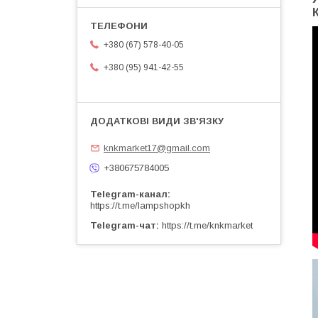
+380 (67) 578-40-05
+380 (95) 941-42-55
knkmarket17@gmail.com
+380675784005
Telegram-канал
https://t.me/lampshopkh
Telegram-чат
https://t.me/knkmarket