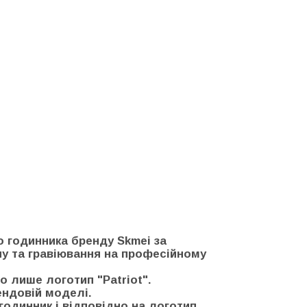
о годинника бренду Skmei за
пу та гравіювання на професійному
о лише логотип "Patriot".
ендовій моделі.
годинник і відповідно на логотип.