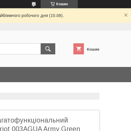
Кошик
айближчого робочого дня (10.08).
Кошик
агатофункціональний
riot 003AGUA Army Green