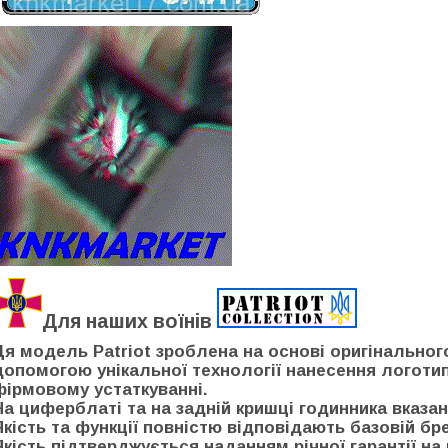
Для наших воїнів
Ця модель Patriot зроблена на основі оригінальног
допомогою унікальної технології нанесення логоти
фірмовому устаткуванні.
На циферблаті та на задній кришці годинника вказан
Якість та функції повністю відповідають базовій бр
Якість підтверджується наданням річної гарантії на 