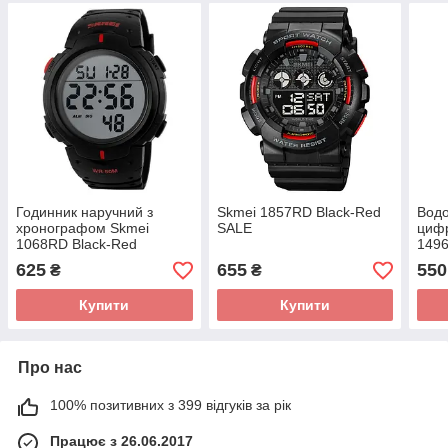
Годинник наручний з
Skmei 1857RD Black-Red
Вод
хронографом Skmei
SALE
цифр
1068RD Black-Red
149
625
655
550
₴
₴
Купити
Купити
Про нас
100% позитивних з 399 відгуків за рік
Працює з 26.06.2017