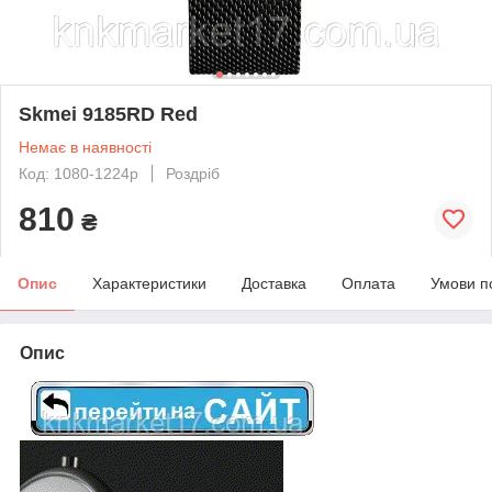
Skmei 9185RD Red
Немає в наявності
Код: 1080-1224р
Роздріб
810
₴
Опис
Характеристики
Доставка
Оплата
Умови п
Опис