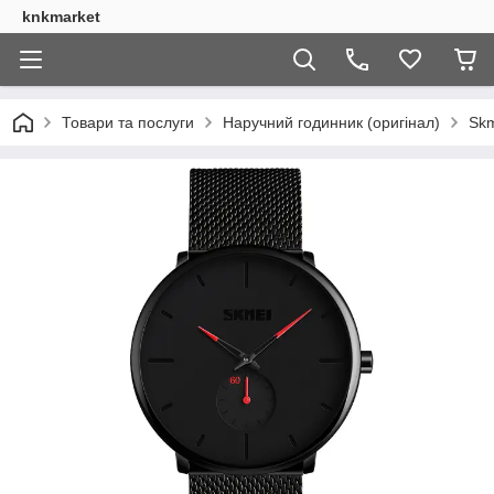
knkmarket
Товари та послуги
Наручний годинник (оригінал)
Skm