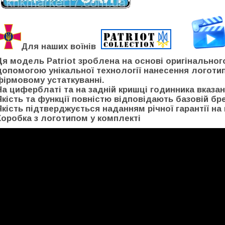
Для наших воїнів
Ця модель Patriot зроблена на основі оригінальног
допомогою унікальної технології нанесення логоти
фірмовому устаткуванні.
На циферблаті та на задній кришці годинника вказан
Якість та функції повністю відповідають базовій бр
Якість підтверджується наданням річної гарантії на 
Коробка з логотипом у комплекті