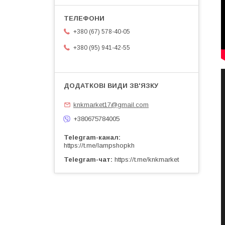
+380 (67) 578-40-05
+380 (95) 941-42-55
knkmarket17@gmail.com
+380675784005
Telegram-канал
https://t.me/lampshopkh
Telegram-чат
https://t.me/knkmarket