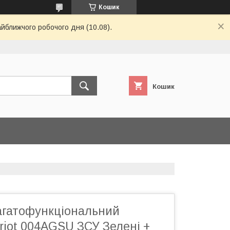
Кошик
айближчого робочого дня (10.08).
Кошик
агатофункціональний
riot 004AGSU ЗСУ Зелені +