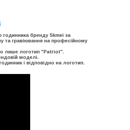
о годинника бренду Skmei за
пу та гравіювання на професійному
о лише логотип "Patriot".
ендовій моделі.
годинник і відповідно на логотип.