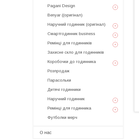
Pagani Design
Benyar ((оригінал)
Наручний годинник (оригінал)
Смартгодинник business
Ремінці для годинників
Захисне скло для годинників
Коробочки до годинника
Розпродаж
Парасольки
Дитячі годинники
Наручний годинник
Ремінці для годинника
Футболки мерч
О нас