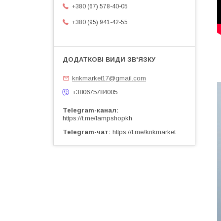
+380 (67) 578-40-05
+380 (95) 941-42-55
knkmarket17@gmail.com
+380675784005
Telegram-канал
https://t.me/lampshopkh
Telegram-чат
https://t.me/knkmarket