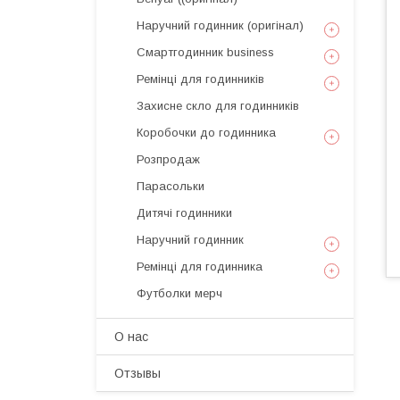
Наручний годинник (оригінал)
Смартгодинник business
Ремінці для годинників
Захисне скло для годинників
Коробочки до годинника
Розпродаж
Парасольки
Дитячі годинники
Наручний годинник
Ремінці для годинника
Футболки мерч
О нас
Отзывы