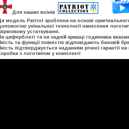
Для наших воїнів
Ця модель Patriot зроблена на основі оригінальног
допомогою унікальної технології нанесення логоти
фірмовому устаткуванні.
На циферблаті та на задній кришці годинника вказан
Якість та функції повністю відповідають базовій бр
Якість підтверджується наданням річної гарантії на 
Коробка з логотипом у комплекті