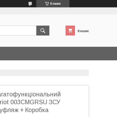
Кошик
Кошик
агатофункціональний
triot 003CMGRSU ЗСУ
уфляж + Коробка