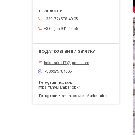
+380 (67) 578-40-05
+380 (95) 941-42-55
knkmarket17@gmail.com
+380675784005
Telegram-канал
https://t.me/lampshopkh
Telegram-чат
https://t.me/knkmarket