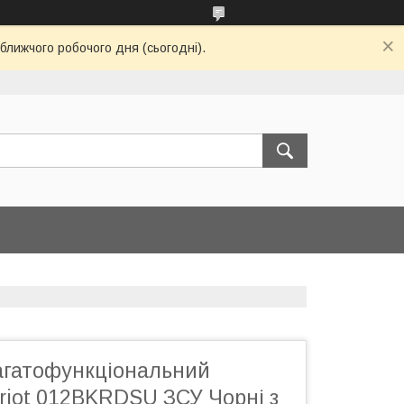
ближчого робочого дня (сьогодні).
агатофункціональний
riot 012BKRDSU ЗСУ Чорні з