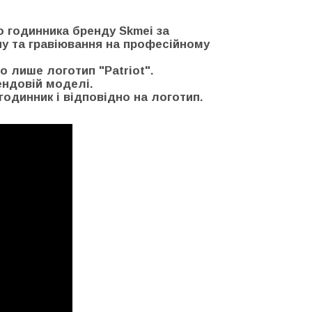
о годинника бренду Skmei за
пу та гравіювання на професійному
о лише логотип "Patriot".
ендовій моделі.
годинник і відповідно на логотип.