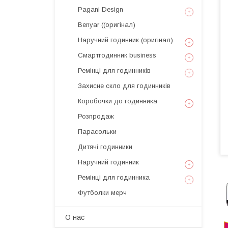
Pagani Design
Benyar ((оригінал)
Наручний годинник (оригінал)
Смартгодинник business
Ремінці для годинників
Захисне скло для годинників
Коробочки до годинника
Розпродаж
Парасольки
Дитячі годинники
Наручний годинник
Ремінці для годинника
Футболки мерч
О нас