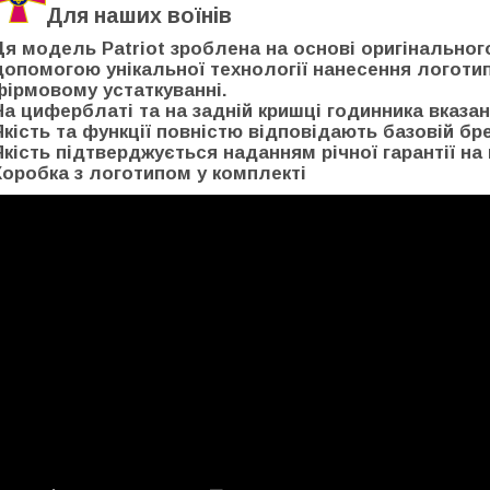
Для наших воїнів
Ця модель Patriot зроблена на основі оригінальног
допомогою унікальної технології нанесення логоти
фірмовому устаткуванні.
На циферблаті та на задній кришці годинника вказан
Якість та функції повністю відповідають базовій бр
Якість підтверджується наданням річної гарантії на 
Коробка з логотипом у комплекті