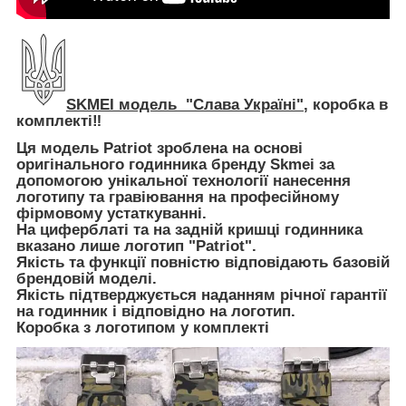
SKMEI модель "Слава Україні"
,
коробка в
комплекті‼️
Ця модель Patriot зроблена на основі
оригінального годинника бренду Skmei за
допомогою унікальної технології нанесення
логотипу та гравіювання на професійному
фірмовому устаткуванні.
На циферблаті та на задній кришці годинника
вказано лише логотип "Patriot".
Якість та функції повністю відповідають базовій
брендовій моделі.
Якість підтверджується наданням річної гарантії
на годинник і відповідно на логотип.
Коробка з логотипом у комплекті