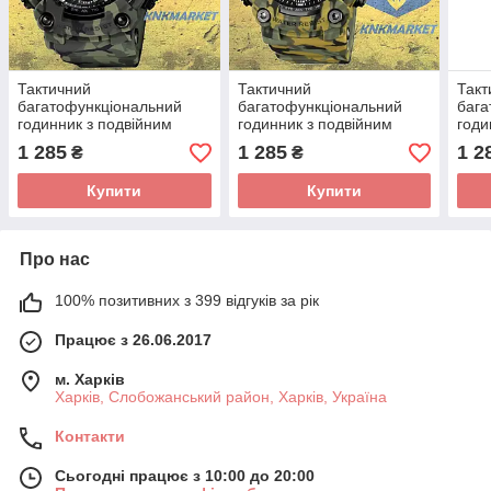
Тактичний
Тактичний
Такт
багатофункціональний
багатофункціональний
бага
годинник з подвійним
годинник з подвійним
годи
часом Patriot 004 Camo
часом Patriot 003 Camo
часо
1 285
1 285
1 2
₴
₴
Green DPS + Box
Green Gold Ukraine +
сріб
Коробка
Купити
Купити
Про нас
100% позитивних з 399 відгуків за рік
Працює з 26.06.2017
м. Харків
Харків, Слобожанський район, Харків, Україна
Контакти
Сьогодні працює з 10:00 до 20:00