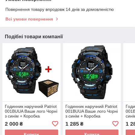
Повернення товару впродовж 14 днів за домовленістю
Всі умови повернення
Подібні товари компанії
Годинник наручний Patriot
Годинник наручний Patriot
Годи
001BUUA Ваше лого Чорні
001BUUA Ваше лого Чорні
001
з синім + Коробка
з синім + Коробка
сині
2 000
1 285
1 2
₴
₴
Купити
Купити