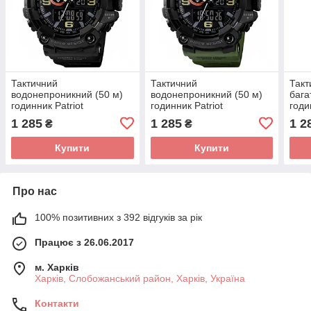
Тактичний
Тактичний
Такт
водонепроникний (50 м)
водонепроникний (50 м)
бага
годинник Patriot
годинник Patriot
годи
002BKUASI Тризуб срібло
002AGUASI Тризуб срібло
004
1 285
1 285
1 2
₴
₴
Чорні + Коробка
Зелені + Коробка
золо
Купити
Купити
Про нас
100% позитивних з 392 відгуків за рік
Працює з 26.06.2017
м. Харків
Харків, Слобожанський район, Харків, Україна
Контакти