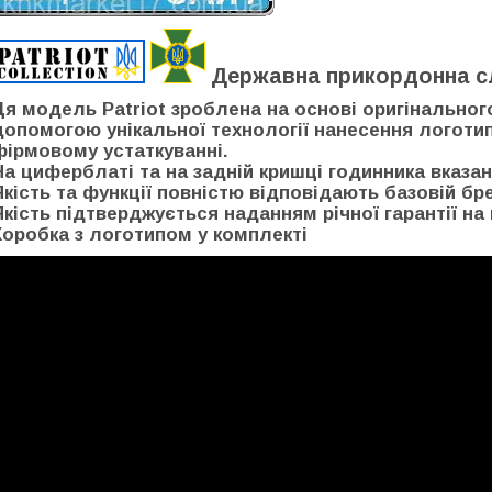
Державна прикордонна с
Ця модель Patriot зроблена на основі оригінальног
допомогою унікальної технології нанесення логоти
фірмовому устаткуванні.
На циферблаті та на задній кришці годинника вказан
Якість та функції повністю відповідають базовій бр
Якість підтверджується наданням річної гарантії на 
Коробка з логотипом у комплекті