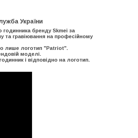
лужба України
о годинника бренду Skmei за
пу та гравіювання на професійному
о лише логотип "Patriot".
ендовій моделі.
годинник і відповідно на логотип.