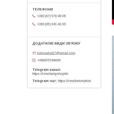
+380 (67) 578-40-05
+380 (95) 941-42-55
knkmarket17@gmail.com
+380675784005
Telegram-канал
https://t.me/lampshopkh
Telegram-чат
https://t.me/knkmarket