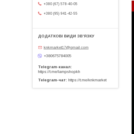
+380 (67) 578-40-05
+380 (95) 941-42-55
knkmarket17@gmail.com
+380675784005
Telegram-канал
https://t.me/lampshopkh
Telegram-чат
https://t.me/knkmarket