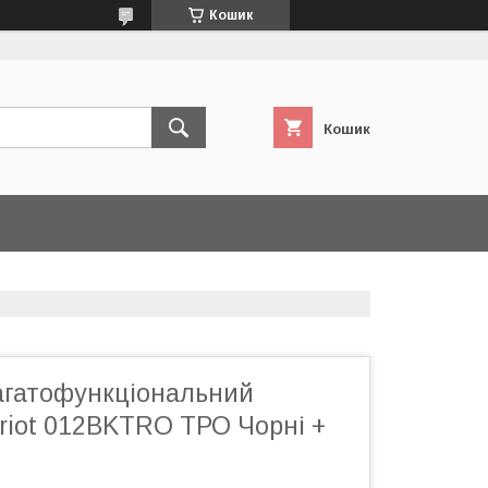
Кошик
Кошик
агатофункціональний
riot 012BKTRO ТРО Чорні +