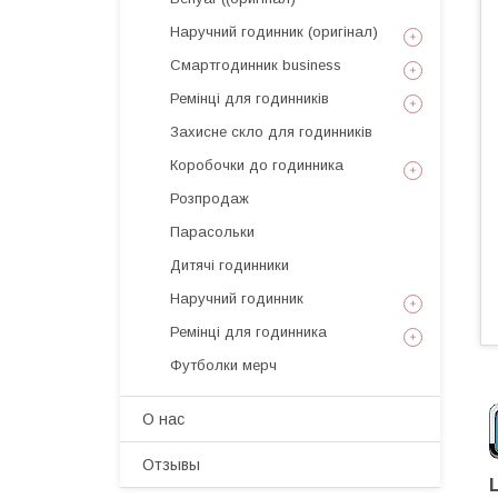
Наручний годинник (оригінал)
Смартгодинник business
Ремінці для годинників
Захисне скло для годинників
Коробочки до годинника
Розпродаж
Парасольки
Дитячі годинники
Наручний годинник
Ремінці для годинника
Футболки мерч
О нас
Отзывы