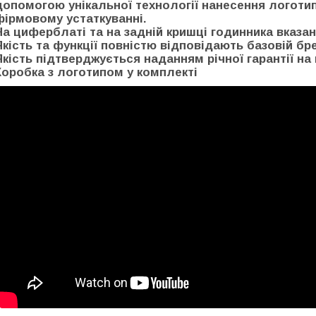
допомогою унікальної технології нанесення логоти
фірмовому устаткуванні.
На циферблаті та на задній кришці годинника вказан
Якість та функції повністю відповідають базовій бр
Якість підтверджується наданням річної гарантії на 
Коробка з логотипом у комплекті