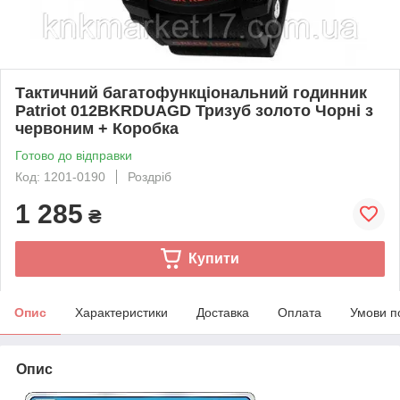
Тактичний багатофункціональний годинник
Patriot 012BKRDUAGD Тризуб золото Чорні з
червоним + Коробка
Готово до відправки
Код: 1201-0190
Роздріб
1 285
₴
Купити
Опис
Характеристики
Доставка
Оплата
Умови п
Опис