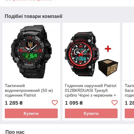
Подібні товари компанії
Тактичний
Годинник наручний Patriot
Такт
водонепроникний (50 м)
012BKRDUASI Тризуб
бага
годинник Patriot
срібло Чорні з червоним +
годи
001RDUAGD Тризуб
Коробка
012
1 285
1 095
1 2
₴
₴
золото Чорні з червоним +
сріб
Коробка
Кор
Купити
Купити
Про нас