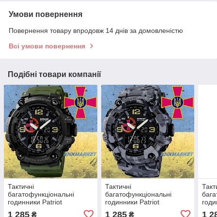
Умови повернення
Повернення товару впродовж 14 днів за домовленістю
Всі умови повернення
Подібні товари компанії
Тактичні
Тактичні
Такт
багатофункціональні
багатофункціональні
бага
годинники Patriot
годинники Patriot
годи
002BKSU ЗСУ Чорні +
002BKSU ЗСУ Чорні +
002B
1 285
1 285
1 2
₴
₴