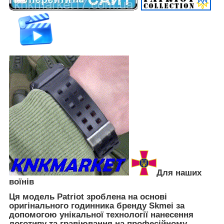
Для наших
воїнів
Ця модель Patriot зроблена на основі
оригінального годинника бренду Skmei за
допомогою унікальної технології нанесення
логотипу та гравіювання на професійному