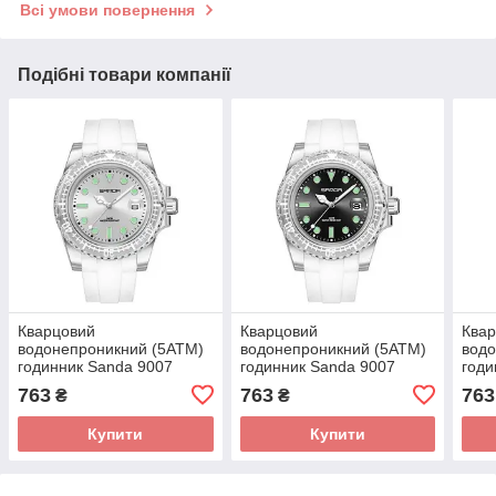
Всі умови повернення
Подібні товари компанії
Кварцовий
Кварцовий
Ква
водонепроникний (5ATM)
водонепроникний (5ATM)
водо
годинник Sanda 9007
годинник Sanda 9007
годи
White
White-Black
Blac
763
763
763
₴
₴
Купити
Купити