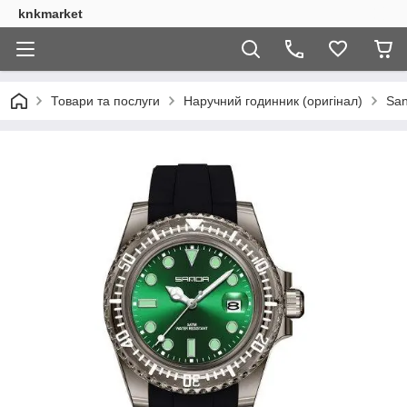
knkmarket
Товари та послуги
Наручний годинник (оригінал)
San