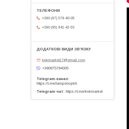
+380 (67) 578-40-05
+380 (95) 941-42-55
knkmarket17@gmail.com
+380675784005
Telegram-канал
https://t.me/lampshopkh
Telegram-чат
https://t.me/knkmarket