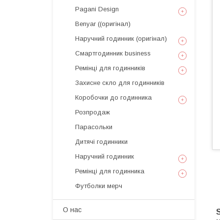
Pagani Design
Benyar ((оригінал)
Наручний годинник (оригінал)
Смартгодинник business
Ремінці для годинників
Захисне скло для годинників
Коробочки до годинника
Розпродаж
Парасольки
Дитячі годинники
Наручний годинник
Ремінці для годинника
Футболки мерч
О нас