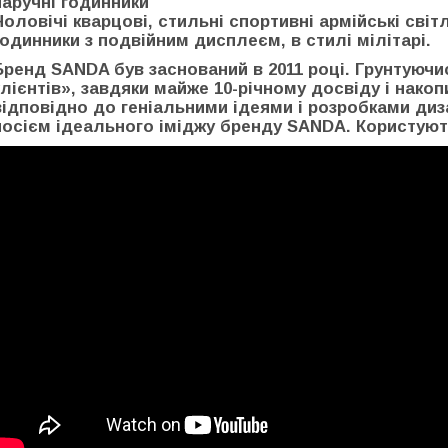
наручні годинники
Чоловічі кварцові, стильні спортивні армійські сві
годинники з подвійним дисплеєм, в стилі мілітарі.
Бренд SANDA був заснований в 2011 році. Грунтуючи
клієнтів», завдяки майже 10-річному досвіду і нако
відповідно до геніальними ідеями і розробками диз
носієм ідеального іміджу бренду SANDA. Користуют