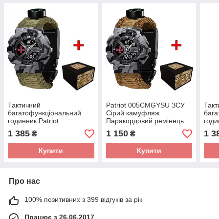
Тактичний
Patriot 005CMGYSU ЗСУ
Такт
багатофункціональний
Сірий камуфляж
бага
годинник Patriot
Паракордовий ремінець
годи
005CMGYSU ЗСУ Сірий
Khaki + Коробка.
005
1 385
1 150
1 3
₴
₴
камуфляж Паракордовий
кам
ремінець Army Green +
ремі
Купити
Купити
Коробка
Про нас
100% позитивних з 399 відгуків за рік
Працює з 26.06.2017