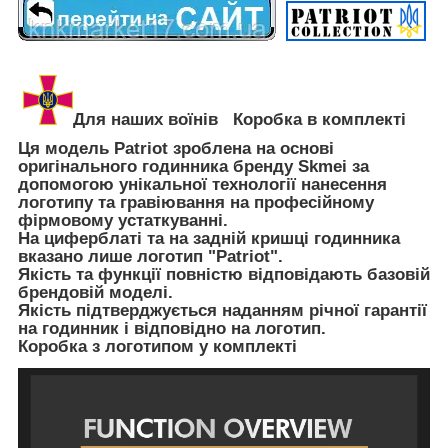
Для наших воїнів
Коробка в комплекті
Ця модель Patriot зроблена на основі
оригінального годинника бренду Skmei за
допомогою унікальної технології нанесення
логотипу та гравіювання на професійному
фірмовому устаткуванні.
На циферблаті та на задній кришці годинника
вказано лише логотип "Patriot".
Якість та функції повністю відповідають базовій
брендовій моделі.
Якість підтверджується наданням річної гарантії
на годинник і відповідно на логотип.
Коробка з логотипом у комплекті