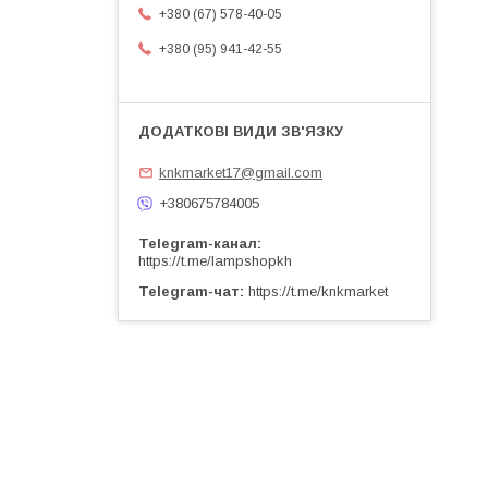
+380 (67) 578-40-05
+380 (95) 941-42-55
knkmarket17@gmail.com
+380675784005
Telegram-канал
https://t.me/lampshopkh
Telegram-чат
https://t.me/knkmarket