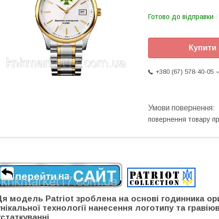
Готово до відправки
Купити
+380 (67) 578-40-05
повернення товару п
Ця модель Patriot зроблена на основі годинника о
унікальної технології нанесення логотипу та грав
устаткуванні.