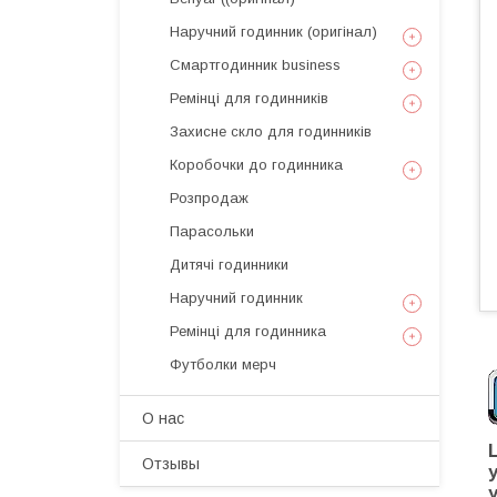
Наручний годинник (оригінал)
Смартгодинник business
Ремінці для годинників
Захисне скло для годинників
Коробочки до годинника
Розпродаж
Парасольки
Дитячі годинники
Наручний годинник
Ремінці для годинника
Футболки мерч
О нас
Отзывы