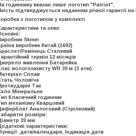
На годиннику вказан лише логотип "Patriot".
Якість підтверджується наданням річної гарантії на 
Коробка з логотипом у комплект
і
Характеристики та опис
Основні:
Виробник Skmei
Країна виробник Китай (1692)
Браслет/Ремінець Сталевий
Гарантійний термін 12 місяців
Джерело живлення Батарейка
Клас вологозахисту WR 30 м (3 атм)
Матеріал Сплав
Стать Чоловіча
Протиударні Так
Скло Мінеральне
Тип Класичний годинник
Тип механізму Кварцовий
Циферблат Аналоговий (Стрілковий)
Габаритні розміри:
Діаметр 39 мм
Додаткові характеристики:
Функції: дати/календаря, Індикація дати