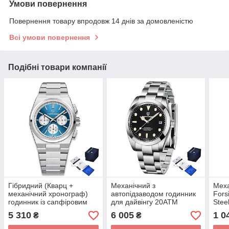
Умови повернення
Повернення товару впродовж 14 днів за домовленістю
Всі умови повернення
Подібні товари компанії
Гібридний (Кварц +
Механічний з
Меха
механічний хронограф)
автопідзаводом годинник
Fors
годинник із сапфіровим
для дайвінгу 20ATM
Stee
склом Pagani Design PD-
Pagani Design PD-1692
5 310
6 005
1 0
₴
₴
1761 Silver-Blue
Silver-Black-Orange