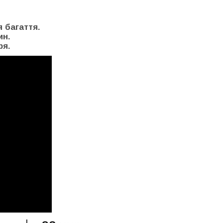
 багаття.
ин.
ря.