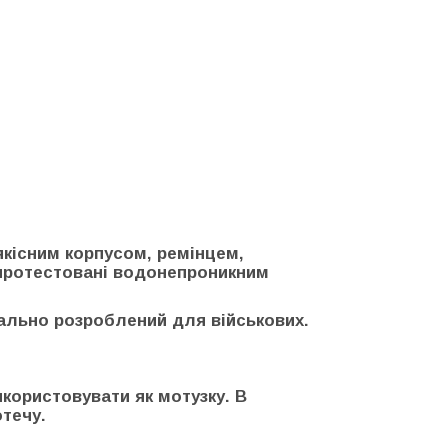
якісним корпусом, ремінцем,
 протестовані водонепроникним
ально розроблений для військових.
икористовувати як мотузку. В
отечу.