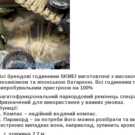
Всі брендові годинники SKMEI виготовлені з високо
механізмом та японською батареєю. Всі годинники
випробувальним пристроєм на 100%
Багатофункціональний паркордовий ремінець спеці
Призначений для використання у важких умовах.
Функції:
1. Компас – надійний водяний компас.
2. Паракорд – за потреби його можна розібрати та в
екстрених випадках вона, наприклад, зупинить кров
довжина 2,2 м