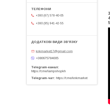
+380 (67) 578-40-05
+380 (95) 941-42-55
knkmarket17@gmail.com
+380675784005
Telegram-канал
https://t.me/lampshopkh
Telegram-чат
https://t.me/knkmarket