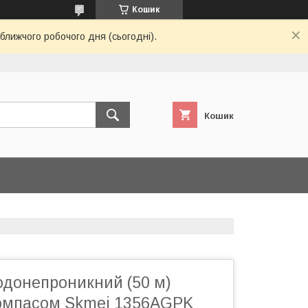
Кошик
ближчого робочого дня (сьогодні).
Кошик
одонепроникний (50 м)
компасом Skmei 1356AGPK