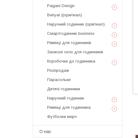
Pagani Design
Benyar ((оригінал)
Наручний годинник (оригінал)
Смартгодинник business
Ремінці для годинників
Захисне скло для годинників
Коробочки до годинника
Розпродаж
Парасольки
Дитячі годинники
Наручний годинник
Ремінці для годинника
Футболки мерч
О нас