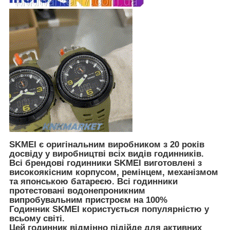
SKMEI є оригінальним виробником з 20 років
досвіду у виробництві всіх видів годинників.
Всі брендові годинники SKMEI виготовлені з
високоякісним корпусом, ремінцем, механізмом
та японською батареєю. Всі годинники
протестовані водонепроникним
випробувальним пристроєм на 100%
Годинник SKMEI користується популярністю у
всьому світі.
Цей годинник відмінно підійде для активних