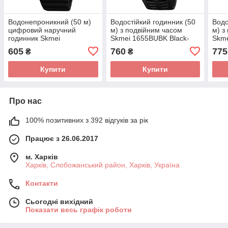
Водонепроникний (50 м)
Водостійкий годинник (50
Водо
цифровий наручний
м) з подвійним часом
м) з
годинник Skmei
Skmei 1655BUBK Black-
Skme
1821BKWT Black-White
Blue SALE
605
760
775
₴
₴
Купити
Купити
Про нас
100% позитивних з 392 відгуків за рік
Працює з 26.06.2017
м. Харків
Харків, Слобожанський район, Харків, Україна
Контакти
Сьогодні вихідний
Показати весь графік роботи