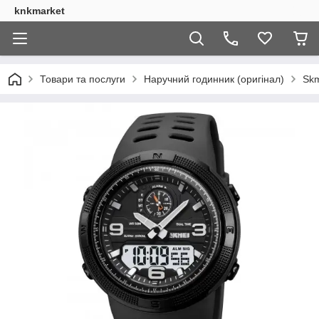
knkmarket
Товари та послуги
Наручний годинник (оригінал)
Skm