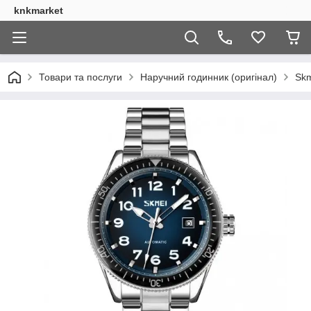
knkmarket
Товари та послуги
Наручний годинник (оригінал)
Skm