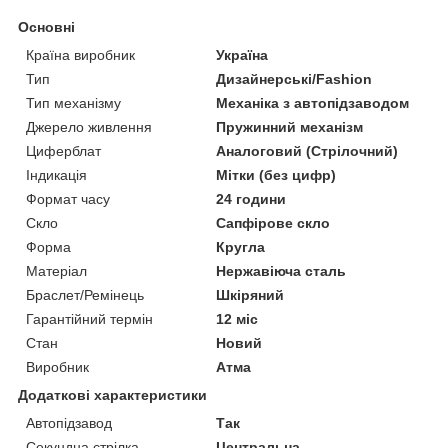
Основні
Країна виробник
Україна
Тип
Дизайнерські/Fashion
Тип механізму
Механіка з автопідзаводом
Джерело живлення
Пружинний механізм
Циферблат
Аналоговий (Стрілочний)
Індикація
Мітки (без цифр)
Формат часу
24 години
Скло
Сапфірове скло
Форма
Кругла
Матеріал
Нержавіюча сталь
Браслет/Ремінець
Шкіряний
Гарантійний термін
12 міс
Стан
Новий
Виробник
Атма
Додаткові характеристики
Автопідзавод
Так
Секундна стрілка
Центральна