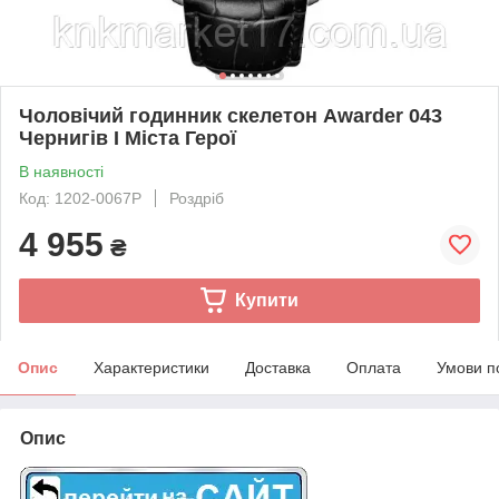
Чоловічий годинник скелетон Awarder 043
Чернигів I Міста Герої
В наявності
Код: 1202-0067Р
Роздріб
4 955
₴
Купити
Опис
Характеристики
Доставка
Оплата
Умови п
Опис