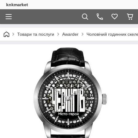
knkmarket
Товари та послуги
Awarder
Чоловічий годинник скеле