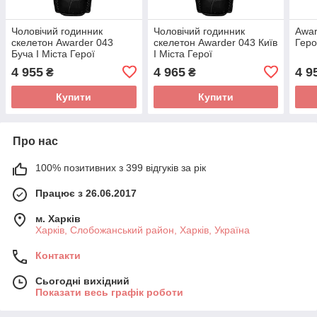
Чоловічий годинник
Чоловічий годинник
Awar
скелетон Awarder 043
скелетон Awarder 043 Київ
Геро
Буча I Міста Герої
I Міста Герої
4 955
4 965
4 9
₴
₴
Купити
Купити
Про нас
100% позитивних з 399 відгуків за рік
Працює з 26.06.2017
м. Харків
Харків, Слобожанський район, Харків, Україна
Контакти
Сьогодні вихідний
Показати весь графік роботи