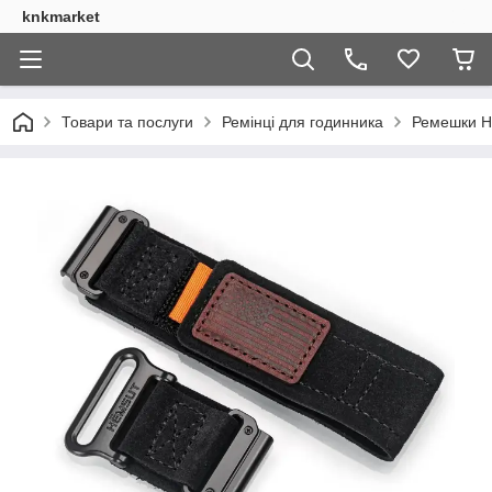
knkmarket
Товари та послуги
Ремінці для годинника
Ремешки H