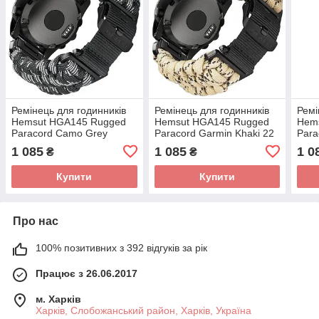
Ремінець для годинників
Ремінець для годинників
Ремі
Hemsut HGA145 Rugged
Hemsut HGA145 Rugged
Hem
Paracord Camo Grey
Paracord Garmin Khaki 22
Para
Garmin 22 mm
mm
22 
1 085
1 085
1 0
₴
₴
Купити
Купити
Про нас
100% позитивних з 392 відгуків за рік
Працює з 26.06.2017
м. Харків
Харків, Слобожанський район, Харків, Україна