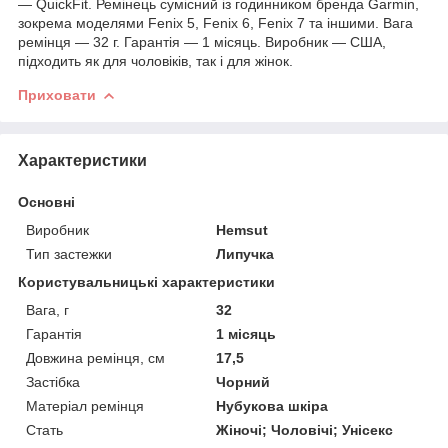
— QuickFit. Ремінець сумісний із годинником бренда Garmin,
зокрема моделями Fenix 5, Fenix 6, Fenix 7 та іншими. Вага
ремінця — 32 г. Гарантія — 1 місяць. Виробник — США,
підходить як для чоловіків, так і для жінок.
Приховати
Характеристики
Основні
Виробник
Hemsut
Тип застежки
Липучка
Користувальницькі характеристики
Вага, г
32
Гарантія
1 місяць
Довжина ремінця, см
17,5
Застібка
Чорний
Матеріал ремінця
Нубукова шкіра
Стать
Жіночі; Чоловічі; Унісекс